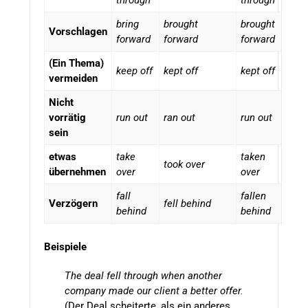
through
through
bring
brought
brought
Vorschlagen
forward
forward
forward
(Ein Thema)
keep off
kept off
kept off
vermeiden
Nicht
vorrätig
run out
ran out
run out
sein
etwas
take
taken
took over
übernehmen
over
over
fall
fallen
Verzögern
fell behind
behind
behind
Beispiele
The deal fell through when another
company made our client a better offer.
(Der Deal scheiterte, als ein anderes