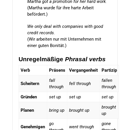
Martha got a promotion for her hard work.
(Martha wurde für ihre harte Arbeit
befördert.)
We only deal with companies with good
credit records.
(Wir arbeiten nur mit Unternehmen mit
einer guten Bonität.)
Unregelmäßige
Phrasal verbs
Verb
Präsens
Vergangenheit
Partizip
fall
fallen
Scheitern
fell through
through
through
Gründen
set up
set up
set up
brought
Planen
bring up
brought up
up
go
gone
Genehmigen
went through