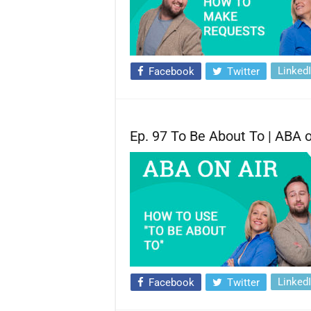
Linked
Facebook
Twitter
Ep. 97 To Be About To | ABA o
Linked
Facebook
Twitter