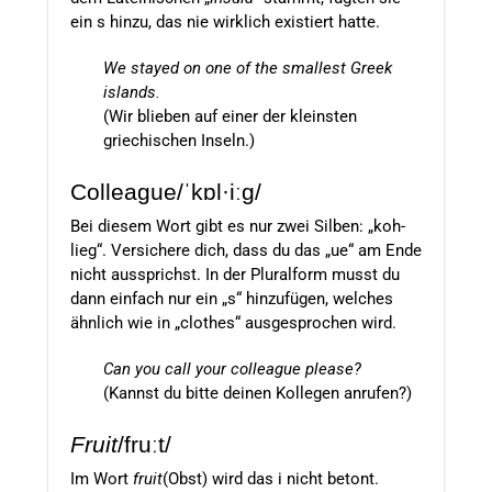
ein s hinzu, das nie wirklich existiert hatte.
We stayed on one of the smallest Greek
islands
.
(Wir blieben auf einer der kleinsten
griechischen Inseln.)
Colleague/ˈkɒl·iːɡ/
Bei diesem Wort gibt es nur zwei Silben: „koh-
lieg“. Versichere dich, dass du das „ue“ am Ende
nicht aussprichst. In der Pluralform musst du
dann einfach nur ein „s“ hinzufügen, welches
ähnlich wie in „clothes“ ausgesprochen wird.
Can you call your colleague please?
(Kannst du bitte deinen Kollegen anrufen?)
Fruit
/
fruːt/
Im Wort
fruit
(Obst) wird das i nicht betont.