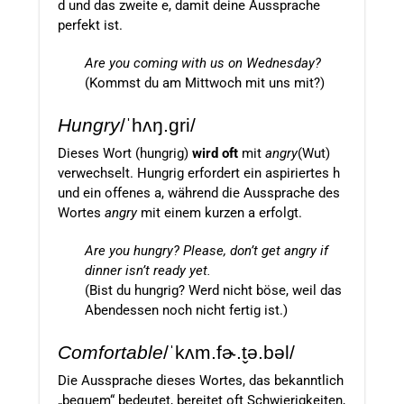
d und das zweite e, damit deine Aussprache
perfekt ist.
Are you coming with us on Wednesday?
(Kommst du am Mittwoch mit uns mit?)
Hungry
/ˈhʌŋ.ɡri/
Dieses Wort (hungrig)
wird oft
mit
angry
(Wut)
verwechselt. Hungrig erfordert ein aspiriertes h
und ein offenes a, während die Aussprache des
Wortes
angry
mit einem kurzen a erfolgt.
Are you hungry? Please, don’t get angry if
dinner isn’t ready yet.
(Bist du hungrig? Werd nicht böse, weil das
Abendessen noch nicht fertig ist.)
Comfortable
/ˈkʌm.fɚ.t̬ə.bəl/
Die Aussprache dieses Wortes, das bekanntlich
„bequem“ bedeutet, bereitet oft Schwierigkeiten,