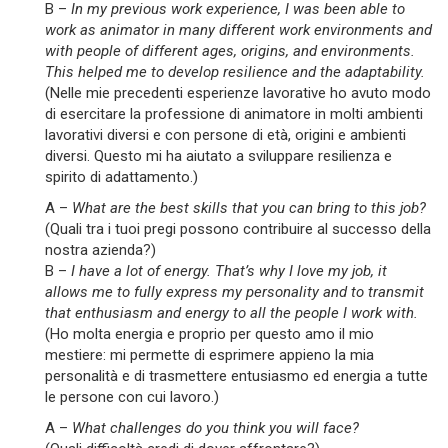
B –
In my previous work experience, I was been able to
work as animator in many different work environments and
with people of different ages, origins, and environments.
This helped me to develop resilience and the adaptability.
(Nelle mie precedenti esperienze lavorative ho avuto modo
di esercitare la professione di animatore in molti ambienti
lavorativi diversi e con persone di età, origini e ambienti
diversi. Questo mi ha aiutato a sviluppare resilienza e
spirito di adattamento.)
A –
What are the best skills that you can bring to this job?
(Quali tra i tuoi pregi possono contribuire al successo della
nostra azienda?)
B –
I have a lot of energy. That’s why I love my job, it
allows me to fully express my personality and to transmit
that enthusiasm and energy to all the people I work with.
(Ho molta energia e proprio per questo amo il mio
mestiere: mi permette di esprimere appieno la mia
personalità e di trasmettere entusiasmo ed energia a tutte
le persone con cui lavoro.)
A –
What challenges do you think you will face?