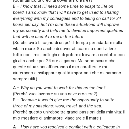
(Quali difficoltà credi di dover affrontare?)
B –
I know that I’ll need some time to adapt to life on
board. I also know that I will have to get used to sharing
everything with my colleagues and to being on call for 24
hours per day. But I’m sure these situations will improve
my personality and help me to develop important qualities
that will be useful to me in the future.
(So che avrò bisogno di un po’ di tempo per adattarmi alla
vita in mare. So anche di dover abituarmi a condividere
tutto con i miei colleghi e di potermi trovare a contatto con
gli altri anche per 24 ore al giorno. Ma sono sicuro che
queste situazioni affineranno il mio carattere e mi
aiuteranno a sviluppare qualità importanti che mi saranno
sempre utili.)
A –
Why do you want to work for this cruise line?
(Perché vuoi lavorare su una nave crociera?)
B –
Because it would give me the opportunity to unite
three of my passions: work, travel, and the sea.
(Perché questo unirebbe tre grandi passioni della mia vita: il
mio mestiere di animatore, viaggiare e il mare.)
A –
How have you resolved a conflict with a colleague in