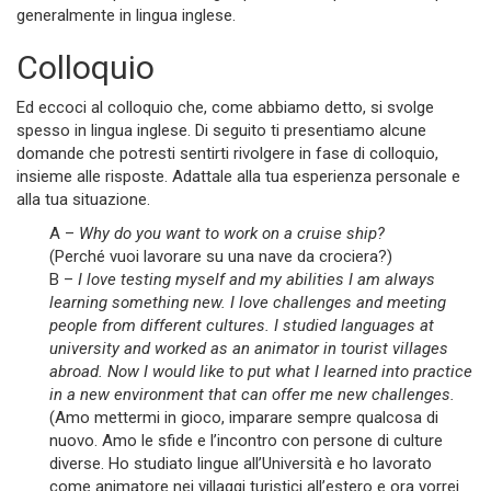
generalmente in lingua inglese.
Colloquio
Ed eccoci al colloquio che, come abbiamo detto, si svolge
spesso in lingua inglese. Di seguito ti presentiamo alcune
domande che potresti sentirti rivolgere in fase di colloquio,
insieme alle risposte. Adattale alla tua esperienza personale e
alla tua situazione.
A –
Why do you want to work on a cruise ship?
(Perché vuoi lavorare su una nave da crociera?)
B –
I love testing myself and my abilities I am always
learning something new. I love challenges and meeting
people from different cultures. I studied languages at
university and worked as an animator in tourist villages
abroad. Now I would like to put what I learned into practice
in a new environment that can offer me new challenges.
(Amo mettermi in gioco, imparare sempre qualcosa di
nuovo. Amo le sfide e l’incontro con persone di culture
diverse. Ho studiato lingue all’Università e ho lavorato
come animatore nei villaggi turistici all’estero e ora vorrei