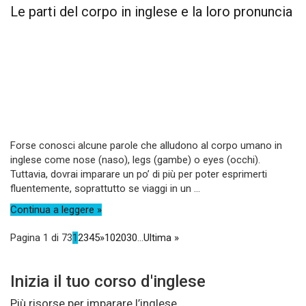
Le parti del corpo in inglese e la loro pronuncia
Forse conosci alcune parole che alludono al corpo umano in
inglese come nose (naso), legs (gambe) o eyes (occhi).
Tuttavia, dovrai imparare un po’ di più per poter esprimerti
fluentemente, soprattutto se viaggi in un ...
Continua a leggere »
Pagina 1 di 73
1
2
3
4
5
»
10
20
30
...
Ultima »
Inizia il tuo corso d'inglese
Più risorse per imparare l’inglese