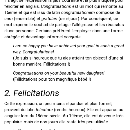
Il s’agit de l’expression la plus courante et la plus indiquée pour
féliciter en anglais.
Congratulations
est un mot qui remonte au
15ème et qui est issu de latin
congratulationem
composé de
cum
(ensemble) et
gratulari
(se réjouir). Par conséquent, ce
mot exprime le souhait de partager l’allégresse et les réussites
d’une personne. Certains préfèrent l’employer dans une forme
abrégée et davantage informel
congrats
.
I am so happy you have achieved your goal in such a great
way. Congratulations!
(Je suis si heureux que tu aies atteint ton objectif d’une si
bonne manière. Félicitations !)
Congratulations on your beautiful new daughter!
(Félicitations pour ton magnifique bébé !)
2. Felicitations
Cette expression, un peu moins répandue et plus formel,
provient du latin
felicitare
(rendre heureux). Elle est apparue au
singulier lors du 18ème siècle. Au 19ème, elle est devenue très
populaire, mais de nos jours elle reste très peu utilisée.