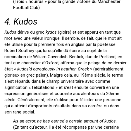
(Trois « hourras » pour la grande victoire du Manchester
Football Club).
4. Kudos
Kudos
dérive du grec
kydos
(gloire) et est apparu en tant que
mot avec une valeur ironique. Il semble, de fait, que le mot ait
été utilisé pour la première fois en anglais par la poétesse
Robert Southey qui, lorsqu’elle dû écrire au sujet de la
nomination de William Cavendish-Bentick, duc de Portland, en
tant que chancelier d’Oxford, affirma que le pelage de ce dernier
était «
kudos’d egregiously in heathen Greek
» (admirablement
glorieux en grec païen). Malgré cela, au 19ème siècle, le terme
s’est répandu dans le champ universitaire avec comme
signification « félicitations » et s’est ensuite converti en une
expression généralisée et courante aux alentours du 20ème
siècle. Généralement, elle s’utilise pour féliciter une personne
qui a atteint d’importants résultats dans sa carrière ou dans
son rang social.
As an actor, he has earned a certain amount of kudos.
(En tant qu’acteur, il a été récompensé par une certaine