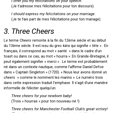
I offer you my felicitations on your speech.
(Je t’adresse mes félicitations pour ton discours).
I should express my felicitations on your marriage.
(Je te fais part de mes félicitations pour ton mariage).
3. Three Cheers
Le terme
Cheers
remonte à la fin du 12ème siècle et au début
du 13ème siècle. Il est issu du grec
kára
qui signifie « tète « . En
français, il correspond au mot « santé » dans le cadre d’un
toast ou dans ce cas, au mot « hourra ». En Grande-Bretagne, il
peut également signifier « merci « . Le terme est probablement
né dans un contexte nautique, comme l’affirme Daniel Defoe
dans « Captain Singleton » (1720). « Nous leur avons donné un
cheers
» comme le nomment les marins ». Le numéro trois
dans cette expression traduit l’emphase. Il s’agit d’une manière
informelle de féliciter quelqu’un.
Three cheers for your newborn baby!
(Trois « hourras » pour ton nouveau-né !)
Three cheers for Manchester Football Club’s great victory!