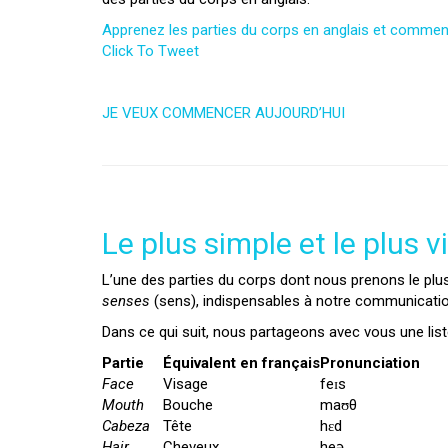
Apprenez les parties du corps en anglais et comme
Click To Tweet
JE VEUX COMMENCER AUJOURD’HUI
Le plus simple et le plus v
L’une des parties du corps dont nous prenons le plus
senses
(sens), indispensables à notre communicatio
Dans ce qui suit, nous partageons avec vous une liste
Partie
Équivalent en français
Pronunciation
Face
Visage
feɪs
Mouth
Bouche
maʊθ
Cabeza
Tête
hɛd
Hair
Cheveux
heə