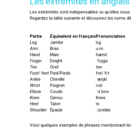
Les extrémités en anglais
Les extrémités sont indispensables vu qu’elles nous p
Regardez la table suivante et découvrez les noms dét
Partie
Équivalent en français
Pronunciation
Leg
Jambe
lɛg
Arm
Bras
ɑːm
Hand
Main
hænd
Finger
Doight
ˈfɪŋgə
Toe
Oreil
təʊ
Foot/ feet
Pied/Pieds
fʊt/ fiːt
Ankle
Cheville
ˈæŋkl
Wrist
Poignet
rɪst
Elbow
Coude
ˈɛlˌboʊ
Knee
Genou
Knee
Heel
Talon
ni
Shoulder
Épaule
ˈʃoʊldər
Voici quelques exemples de phrases mentionnant les