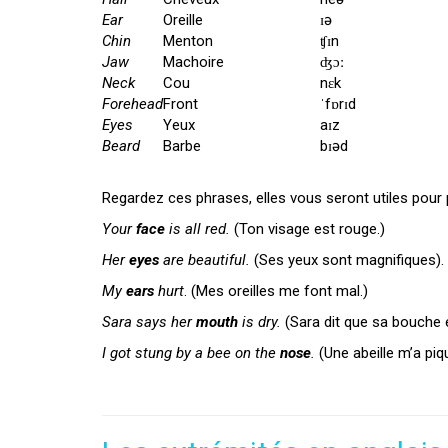
Ear
Oreille
ɪə
Chin
Menton
ʧɪn
Jaw
Machoire
ʤɔː
Neck
Cou
nɛk
Forehead
Front
ˈfɒrɪd
Eyes
Yeux
aɪz
Beard
Barbe
bɪəd
Regardez ces phrases, elles vous seront utiles pour pa
Your
face
is all red.
(Ton visage est rouge.)
Her
eyes
are beautiful.
(Ses yeux sont magnifiques).
My
ears
hurt
. (Mes oreilles me font mal.)
Sara says her
mouth
is dry.
(Sara dit que sa bouche 
I got stung by a bee on the
nose
.
(Une abeille m’a piqu