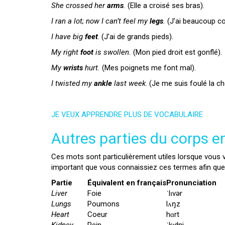
She crossed her
arms
.
(Elle a croisé ses bras).
I ran a lot; now I can’t feel my
legs
.
(J’ai beaucoup co
I have big
feet
. (J’ai de grands pieds).
My right
foot
is swollen.
(Mon pied droit est gonflé).
My
wrists
hurt.
(Mes poignets me font mal).
I twisted my
ankle
last week
. (Je me suis foulé la ch
JE VEUX APPRENDRE PLUS DE VOCABULAIRE
Autres parties du corps en
Ces mots sont particulièrement utiles lorsque vous v
important que vous connaissiez ces termes afin que
Partie
Équivalent en français
Pronunciation
Liver
Foie
ˈlɪvər
Lungs
Poumons
lʌŋz
Heart
Coeur
hɑrt