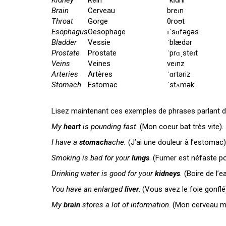
Kidney
Rein
ˈkɪdni
Brain
Cerveau
breɪn
Throat
Gorge
θroʊt
Esophagus
Oesophage
ɪˈsɑfəgəs
Bladder
Vessie
ˈblædər
Prostate
Prostate
ˈprɑˌsteɪt
Veins
Veines
veɪnz
Arteries
Artères
ˈɑrtəriz
Stomach
Estomac
ˈstʌmək
Lisez maintenant ces exemples de phrases parlant de
My
heart
is pounding fast
. (Mon coeur bat très vite).
I have a
stomach
ache.
(J’ai une douleur à l’estomac)
Smoking is bad for your
lungs
. (Fumer est néfaste 
Drinking water is good for your
kidneys
.
(Boire de l’e
You have an enlarged
liver
. (Vous avez le foie gonflé
My
brain
stores a lot of information
. (Mon cerveau 