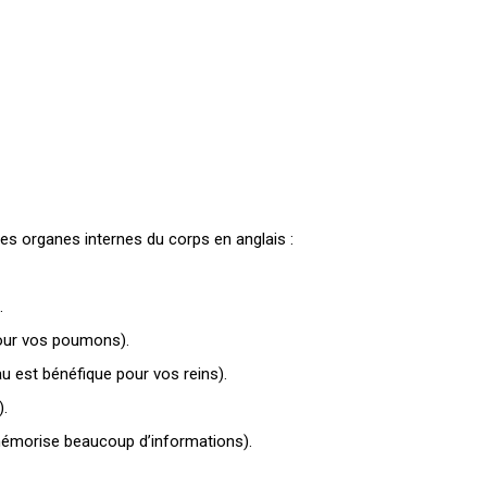
s organes internes du corps en anglais :
.
pour vos poumons).
au est bénéfique pour vos reins).
).
mémorise beaucoup d’informations).