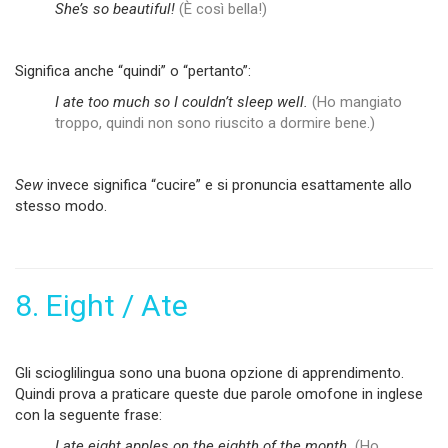
She’s so beautiful!
(È così bella!)
Significa anche “quindi” o “pertanto”:
I ate too much so I couldnʼt sleep well.
(Ho mangiato
troppo, quindi non sono riuscito a dormire bene.)
Sew
invece significa “cucire” e si pronuncia esattamente allo
stesso modo.
8. Eight / Ate
Gli scioglilingua sono una buona opzione di apprendimento.
Quindi prova a praticare queste due parole omofone in inglese
con la seguente frase:
I ate eight apples on the eighth of the month.
(Ho