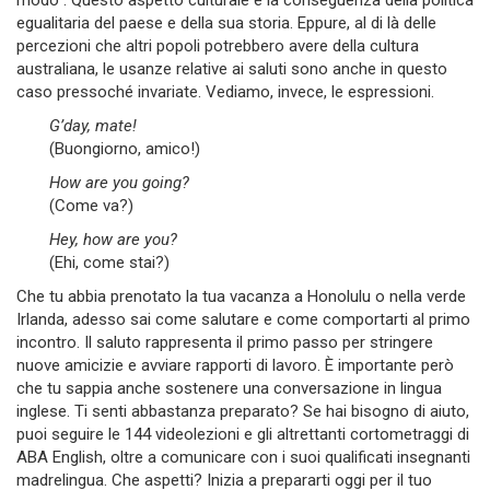
modo”. Questo aspetto culturale è la conseguenza della politica
egualitaria del paese e della sua storia. Eppure, al di là delle
percezioni che altri popoli potrebbero avere della cultura
australiana, le usanze relative ai saluti sono anche in questo
caso pressoché invariate. Vediamo, invece, le espressioni.
G’day, mate!
(Buongiorno, amico!)
How are you going?
(Come va?)
Hey, how are you?
(Ehi, come stai?)
Che tu abbia prenotato la tua vacanza a Honolulu o nella verde
Irlanda, adesso sai come salutare e come comportarti al primo
incontro. Il saluto rappresenta il primo passo per stringere
nuove amicizie e avviare rapporti di lavoro. È importante però
che tu sappia anche sostenere una conversazione in lingua
inglese. Ti senti abbastanza preparato? Se hai bisogno di aiuto,
puoi seguire le 144 videolezioni e gli altrettanti cortometraggi di
ABA English, oltre a comunicare con i suoi qualificati insegnanti
madrelingua. Che aspetti? Inizia a prepararti oggi per il tuo