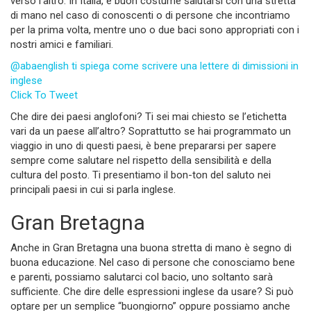
verso l’altro. In Italia, è buon costume salutarsi con una stretta
di mano nel caso di conoscenti o di persone che incontriamo
per la prima volta, mentre uno o due baci sono appropriati con i
nostri amici e familiari.
@abaenglish ti spiega come scrivere una lettere di dimissioni in
inglese
Click To Tweet
Che dire dei paesi anglofoni? Ti sei mai chiesto se l’etichetta
vari da un paese all’altro? Soprattutto se hai programmato un
viaggio in uno di questi paesi, è bene prepararsi per sapere
sempre come salutare nel rispetto della sensibilità e della
cultura del posto. Ti presentiamo il bon-ton del saluto nei
principali paesi in cui si parla inglese.
Gran Bretagna
Anche in Gran Bretagna una buona stretta di mano è segno di
buona educazione. Nel caso di persone che conosciamo bene
e parenti, possiamo salutarci col bacio, uno soltanto sarà
sufficiente. Che dire delle espressioni inglese da usare? Si può
optare per un semplice “buongiorno” oppure possiamo anche