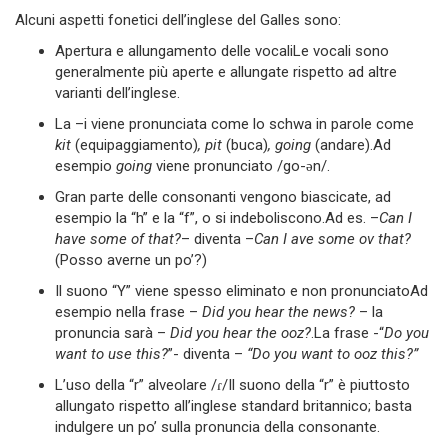
Alcuni aspetti fonetici dell’inglese del Galles sono:
Apertura e allungamento delle vocaliLe vocali sono
generalmente più aperte e allungate rispetto ad altre
varianti dell’inglese.
La –i viene pronunciata come lo schwa in parole come
kit
(equipaggiamento)
, pit
(buca)
, going
(andare).Ad
esempio
going
viene pronunciato /go-ǝn/.
Gran parte delle consonanti vengono biascicate, ad
esempio la “h” e la “f”, o si indeboliscono.Ad es. –
Can I
have some of that?
– diventa –
Can I ave some ov that?
(Posso averne un po’?)
Il suono “Y” viene spesso eliminato e non pronunciatoAd
esempio nella frase –
Did you hear the news?
– la
pronuncia sarà –
Did you hear the ooz?
.La frase -“
Do you
want to use this?
”- diventa –
“Do you want to ooz this?”
L’uso della “r” alveolare /ɾ/Il suono della “r” è piuttosto
allungato rispetto all’inglese standard britannico; basta
indulgere un po’ sulla pronuncia della consonante.