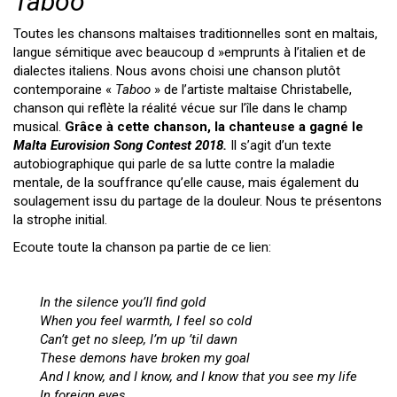
Taboo
Toutes les chansons maltaises traditionnelles sont en maltais,
langue sémitique avec beaucoup d »emprunts à l’italien et de
dialectes italiens. Nous avons choisi une chanson plutôt
contemporaine «
Taboo
» de l’artiste maltaise Christabelle,
chanson qui reflète la réalité vécue sur l’île dans le champ
musical.
Grâce à cette chanson, la chanteuse a gagné le
Malta Eurovision Song Contest 2018.
Il s’agit d’un texte
autobiographique qui parle de sa lutte contre la maladie
mentale, de la souffrance qu’elle cause, mais également du
soulagement issu du partage de la douleur. Nous te présentons
la strophe initial.
Ecoute toute la chanson pa partie de ce lien:
In the silence you’ll find gold
When you feel warmth, I feel so cold
Can’t get no sleep, I’m up ’til dawn
These demons have broken my goal
And I know, and I know, and I know that you see my life
In foreign eyes