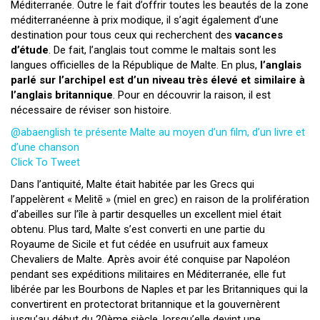
Méditerranée. Outre le fait d’offrir toutes les beautés de la zone
méditerranéenne à prix modique, il s’agit également d’une
destination pour tous ceux qui recherchent des
vacances
d’étude
. De fait, l’anglais tout comme le maltais sont les
langues officielles de la République de Malte. En plus,
l’anglais
parlé sur l’archipel est d’un niveau très élevé et similaire à
l’anglais britannique
. Pour en découvrir la raison, il est
nécessaire de réviser son histoire.
@abaenglish te présente Malte au moyen d’un film, d’un livre et
d’une chanson
Click To Tweet
Dans l’antiquité, Malte était habitée par les Grecs qui
l’appelèrent « Melitē » (miel en grec) en raison de la prolifération
d’abeilles sur l’île à partir desquelles un excellent miel était
obtenu. Plus tard, Malte s’est converti en une partie du
Royaume de Sicile et fut cédée en usufruit aux fameux
Chevaliers de Malte. Après avoir été conquise par Napoléon
pendant ses expéditions militaires en Méditerranée, elle fut
libérée par les Bourbons de Naples et par les Britanniques qui la
convertirent en protectorat britannique et la gouvernèrent
jusqu’au début du 20ème siècle, lorsqu’elle devint une