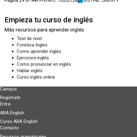
Página 29 of 44
« Primero
...
10
20
27
28
29
30
31
»
40
...
Ultimo »
Empieza tu curso de inglés
Más recursos para aprender inglés
Test de nivel
Fonetica Ingles
Como aprender inglés
Ejercicios inglés
Como pronunciar en inglés
Hablar inglés
Curso inglés online
Campus
Regístrate
Entra
ABA English
Curso ABA English
Contacto
Recursos gramaticales