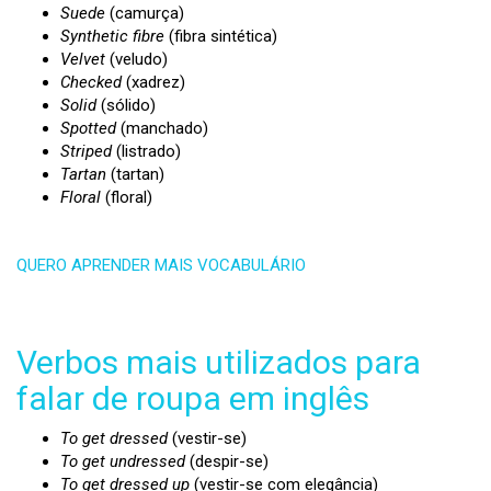
Suede
(camurça)
Synthetic fibre
(fibra sintética)
Velvet
(veludo)
Checked
(xadrez)
Solid
(sólido)
Spotted
(manchado)
Striped
(listrado)
Tartan
(tartan)
Floral
(floral)
QUERO APRENDER MAIS VOCABULÁRIO
Verbos mais utilizados para
falar de roupa em inglês
To get dressed
(vestir-se)
To get undressed
(despir-se)
To get dressed up
(vestir-se com elegância)