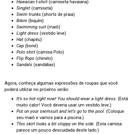
Hawaiian t-shirt
(camiseta havaiana)
Singlet
(camiseta)
Swim trunks
(shorts de praia)
Bikini
(biquíni)
Swimming suit
(maiô)
Light dress
(vestido leve)
Hat
(chapéu)
Cap
(boné)
Polo shirt
(camisa Polo)
Flip flops
(chinelo)
Sandals
(sandálias)
Agora, conheça algumas expressões de roupas que você
poderá utilizar no próximo verão:
It’s so hot right now! You should wear a light dress
. (Está
muito calor! Você deveria usar um vestido leve.)
Put on your swimsuit and let’s go to the pool.
(Coloque
seu maiô e vamos para a piscina.)
This skirt looks a bit sloppy on the side.
(Esta camisa
parece um pouco descuidada deste lado.)