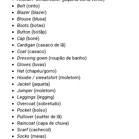
Belt
(cinto)
Blazer
(blazer)
Blouse
(blusa)
Boots
(botas)
Button
(botãp)
Cap
(boné)
Cardigan
(casaco de lã)
Coat
(casaco)
Dressing gown
(roupão de banho)
Gloves
(luvas)
Hat
(chapéu/gorro)
Hoodie / sweatshirt
(moletom)
Jacket
(jaqueta)
Jumper
(moletom)
Leggings
(legging)
Overcoat
(sobretudo)
Pocket
(bolso)
Pullover
(suéter de lã)
Raincoat
(capa de chuva)
Scarf
(cachecol)
Socks
(meias)