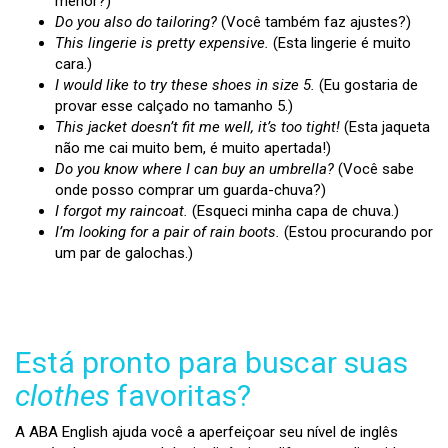
menor?)
Do you also do tailoring?
(Você também faz ajustes?)
This lingerie is pretty expensive.
(Esta lingerie é muito
cara.)
I would like to try these shoes in size 5.
(Eu gostaria de
provar esse calçado no tamanho 5.)
This jacket doesn’t fit me well, it’s too tight!
(Esta jaqueta
não me cai muito bem, é muito apertada!)
Do you know where I can buy an umbrella?
(Você sabe
onde posso comprar um guarda-chuva?)
I forgot my raincoat.
(Esqueci minha capa de chuva.)
I’m looking for a pair of rain boots.
(Estou procurando por
um par de galochas.)
Está pronto para buscar suas
clothes
favoritas?
A ABA English ajuda você a aperfeiçoar seu nível de inglês