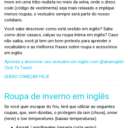
more em uma tribo nudista no meio da selva, onde o
dress
code
(código de vestimenta) seja mais relaxado e implique
menos roupas, o vestuário sempre será parte do nosso
cotidiano.
Você sabe descrever como está vestido em inglês? Sabe
como dizer casaco, calças ou roupa íntima em inglês? Caso
não saiba, você já tem um bom pretexto para aprender o
vocabulário e as melhores frases sobre roupa e acessórios
em inglês.
Aprenda a descrever seu vestuário em inglês com @abaengilsh
Click To Tweet
QUERO COMEÇAR HOJE
Roupa de inverno em inglês
Se você quer escapar do frio, terá que utilizar as seguintes
roupas, que, sem dúvidas, o protegem da
rain
(chuva),
snow
(neve) e
low temperatures
(baixas temperaturas).
Anorak
/
windbreaker
(jaqueta corta vento)