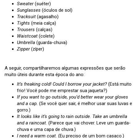
Sweater
(suéter)
Sunglasses
(óculos de sol)
Tracksuit
(agasalho)
Tights
(meia calça)
Trousers
(calças)
Waistcoat
(colete)
Umbrella
(guarda-chuva)
Zipper
(zíper)
A seguir, compartilharemos algumas expressões que serão
muito úteis durante esta época do ano:
It’s freaking cold! Could I borrow your jacket?
(Está muito
frio! Você pode me emprestar sua jaqueta?)
If you want to go outside, you’d better wear your gloves
and a cap.
(Se você quer sair, é melhor usar suas luvas e
gorro.)
It looks like it’s going to rain outside. Take an umbrella
and a raincoat.
(Parece que vai chover. Leve um guarda-
chuva e uma capa de chuva.)
I need a warm coat.
(Eu preciso de um bom casaco.)