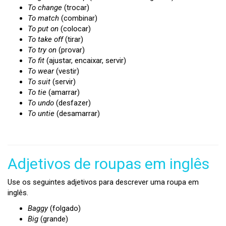
To change
(trocar)
To match
(combinar)
To put on
(colocar)
To take off
(tirar)
To try on
(provar)
To fit
(ajustar, encaixar, servir)
To wear
(vestir)
To suit
(servir)
To tie
(amarrar)
To undo
(desfazer)
To untie
(desamarrar)
Adjetivos de roupas em inglês
Use os seguintes adjetivos para descrever uma roupa em
inglês.
Baggy
(folgado)
Big
(grande)