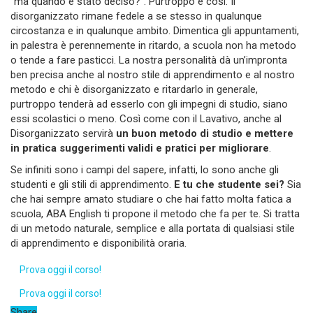
“ma quando è stato deciso?”. Purtroppo è così. Il
disorganizzato rimane fedele a se stesso in qualunque
circostanza e in qualunque ambito. Dimentica gli appuntamenti,
in palestra è perennemente in ritardo, a scuola non ha metodo
o tende a fare pasticci. La nostra personalità dà un’impronta
ben precisa anche al nostro stile di apprendimento e al nostro
metodo e chi è disorganizzato e ritardarlo in generale,
purtroppo tenderà ad esserlo con gli impegni di studio, siano
essi scolastici o meno. Così come con il Lavativo, anche al
Disorganizzato servirà
un buon metodo di studio e mettere
in pratica suggerimenti validi e pratici per migliorare
.
Se infiniti sono i campi del sapere, infatti, lo sono anche gli
studenti e gli stili di apprendimento.
E tu che studente sei?
Sia
che hai sempre amato studiare o che hai fatto molta fatica a
scuola, ABA English ti propone il metodo che fa per te. Si tratta
di un metodo naturale, semplice e alla portata di qualsiasi stile
di apprendimento e disponibilità oraria.
Prova oggi il corso!
Prova oggi il corso!
Share