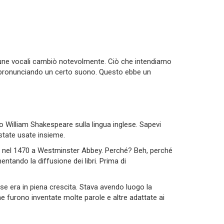
cune vocali cambiò notevolmente. Ciò che intendiamo
ta pronunciando un certo suono. Questo ebbe un
William Shakespeare sulla lingua inglese. Sapevi
 state usate insieme.
ili nel 1470 a Westminster Abbey. Perché? Beh, perché
tando la diffusione dei libri. Prima di
ese era in piena crescita. Stava avendo luogo la
he furono inventate molte parole e altre adattate ai