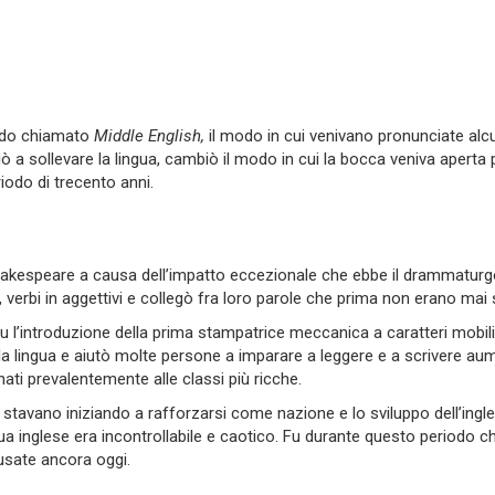
iodo chiamato
Middle English,
il modo in cui venivano pronunciate al
iò a sollevare la lingua, cambiò il modo in cui la bocca veniva aper
riodo di trecento anni.
kespeare a causa dell’impatto eccezionale che ebbe il drammaturgo 
 verbi in aggettivi e collegò fra loro parole che prima non erano mai
 fu l’introduzione della prima stampatrice meccanica a caratteri mob
 lingua e aiutò molte persone a imparare a leggere e a scrivere aumen
nati prevalentemente alle classi più ricche.
i stavano iniziando a rafforzarsi come nazione e lo sviluppo dell’ingl
ngua inglese era incontrollabile e caotico. Fu durante questo periodo c
usate ancora oggi.