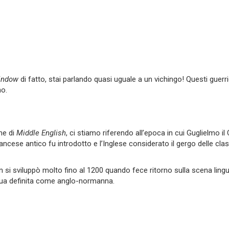
window
di fatto, stai parlando quasi uguale a un vichingo! Questi guer
no.
me di
Middle English
, ci stiamo riferendo all’epoca in cui Guglielmo i
ancese antico fu introdotto e l’Inglese considerato il gergo delle cla
n si sviluppò molto fino al 1200 quando fece ritorno sulla scena lingu
gua definita come anglo-normanna.