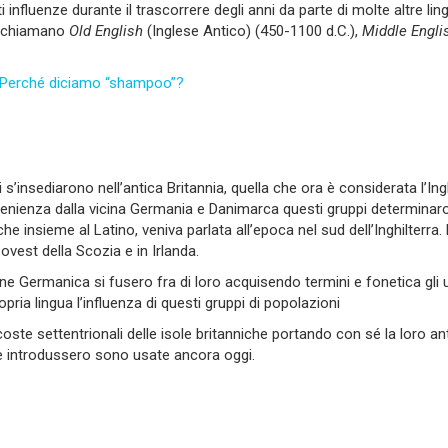
i influenze durante il trascorrere degli anni da parte di molte altre 
si chiamano
Old English
(Inglese Antico) (450-1100 d.C.),
Middle Engli
sh. Perché diciamo “shampoo”?
i s’insediarono nell’antica Britannia, quella che ora è considerata l’In
Di provenienza dalla vicina Germania e Danimarca questi gruppi determi
che insieme al Latino, veniva parlata all’epoca nel sud dell’Inghilterr
ovest della Scozia e in Irlanda.
gine Germanica si fusero fra di loro acquisendo termini e fonetica gli un
pria lingua l’influenza di questi gruppi di popolazioni
coste settentrionali delle isole britanniche portando con sé la loro an
he introdussero sono usate ancora oggi.