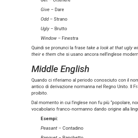
Get
– Ottenere
Give
– Dare
Odd
– Strano
Ugly
– Brutto
Window
– Finestra
Quindi se pronunci la frase
take a look at that ugly 
their
e
them
che si usano ancora nell’inglese moder
Middle English
Quando ci riferiamo al periodo conosciuto con il no
antico di derivazione normanna nel Regno Unito. Il Fr
proibito.
Dal momento in cui l’inglese non fu più “popolare, no
vocabolario franco-normanno dando origine alla lin
Esempi:
Peasant
– Contadino
Banquet
– Banchetto