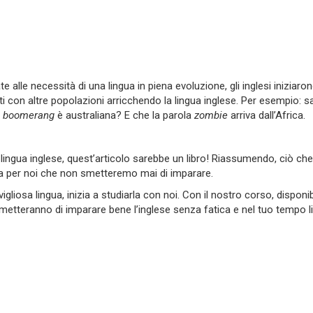
e alle necessità di una lingua in piena evoluzione, gli inglesi iniziaro
ti con altre popolazioni arricchendo la lingua inglese. Per esempio: s
a
boomerang
è australiana? E che la parola
zombie
arriva dall’Africa.
 lingua inglese, quest’articolo sarebbe un libro! Riassumendo, ciò ch
a per noi che non smetteremo mai di imparare.
iosa lingua, inizia a studiarla con noi. Con il nostro corso, disponib
rmetteranno di imparare bene l’inglese senza fatica e nel tuo tempo l