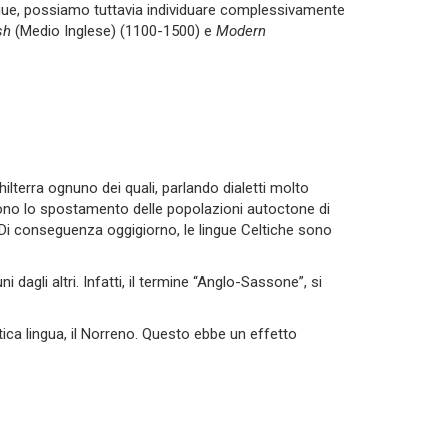
lingue, possiamo tuttavia individuare complessivamente
sh
(Medio Inglese) (1100-1500) e
Modern
ghilterra ognuno dei quali, parlando dialetti molto
narono lo spostamento delle popolazioni autoctone di
a. Di conseguenza oggigiorno, le lingue Celtiche sono
i dagli altri. Infatti, il termine “Anglo-Sassone”, si
tica lingua, il Norreno. Questo ebbe un effetto