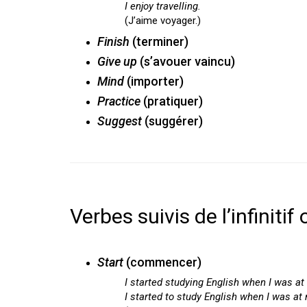
I enjoy travelling.
(J’aime voyager.)
Finish
(terminer)
Give up
(s’avouer vaincu)
Mind
(importer)
Practice
(pratiquer)
Suggest
(suggérer)
Verbes suivis de l’infiniti
Start
(commencer)
I started studying English when I was at
I started to study English when I was at