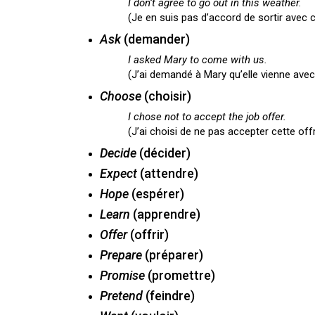
I don’t agree to go out in this weather.
(Je en suis pas d’accord de sortir avec c
Ask
(demander)
I asked Mary to come with us.
(J’ai demandé à Mary qu’elle vienne ave
Choose
(choisir)
I chose not to accept the job offer.
(J’ai choisi de ne pas accepter cette off
Decide
(décider)
Expect
(attendre)
Hope
(espérer)
Learn
(apprendre)
Offer
(offrir)
Prepare
(préparer)
Promise
(promettre)
Pretend
(feindre)