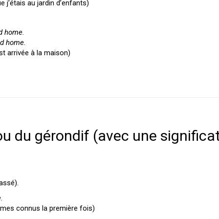
 j’étais au jardin d’enfants)
ed home.
ed home.
st arrivée à la maison)
f ou du gérondif (avec une significa
assé).
.
mmes connus la première fois)