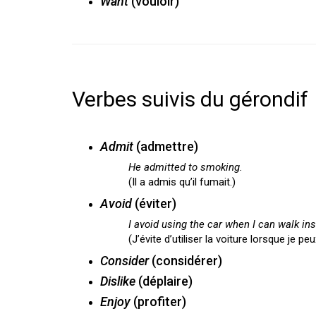
Want
(vouloir)
Verbes suivis du gérondif
Admit
(admettre)
He admitted to smoking.
(Il a admis qu’il fumait.)
Avoid
(éviter)
I avoid using the car when I can walk in
(J’évite d’utiliser la voiture lorsque je pe
Consider
(considérer)
Dislike
(déplaire)
Enjoy
(profiter)