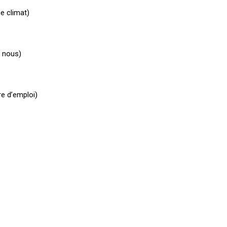
e climat)
c nous)
re d’emploi)