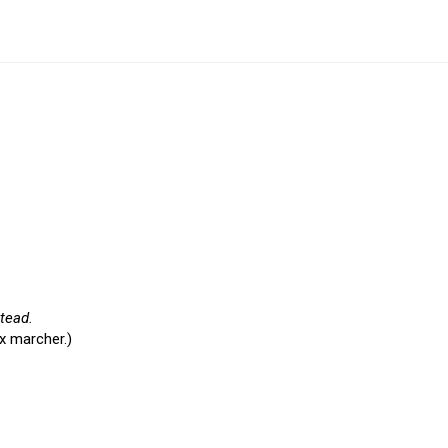
stead.
ux marcher.)