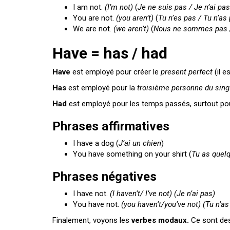
I am not.
(I’m not)
(
Je ne suis pas / Je n’ai pas
You are not.
(you aren’t)
(
Tu n’es pas / Tu n’as
We are not.
(we aren’t)
(
Nous ne sommes pas /
Have = has / had
Have
est employé pour créer le
present perfect
(il 
Has
est employé pour la
troisième personne du singu
Had
est employé pour les temps passés, surtout po
Phrases affirmatives
I have a dog (
J’ai un chien
)
You have something on your shirt (
Tu as quelq
Phrases négatives
I have not.
(I haven’t/ I’ve not) (Je n’ai pas)
You have not.
(you haven’t/you’ve not) (Tu n’as
Finalement, voyons les
verbes modaux.
Ce sont des 