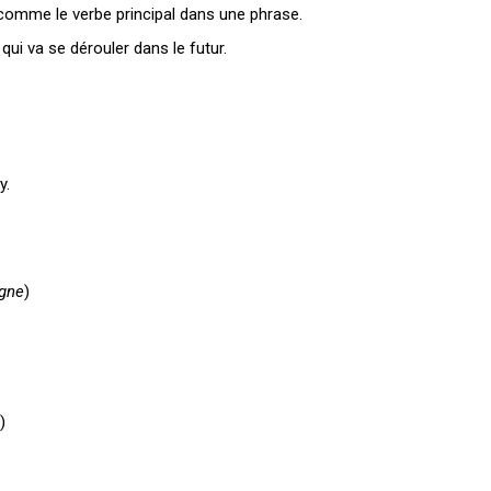
comme le verbe principal dans une phrase.
ui va se dérouler dans le futur.
y.
agne
)
)