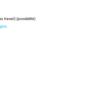
au travail
) (possibilité)
glish
.