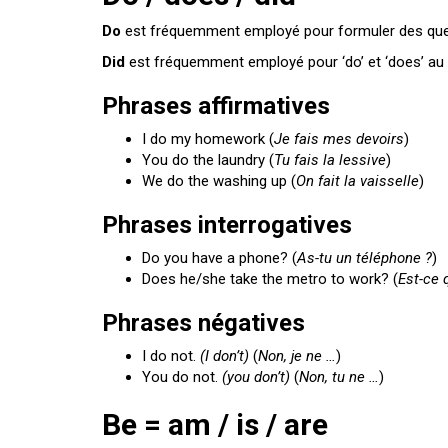
Do
est fréquemment employé pour formuler des ques
Did
est fréquemment employé pour ‘do’ et ‘does’ au p
Phrases affirmatives
I do my homework (
Je fais mes devoirs
)
You do the laundry (
Tu fais la lessive
)
We do the washing up (
On fait la vaisselle
)
Phrases interrogatives
Do you have a phone? (
As-tu un téléphone ?
)
Does he/she take the metro to work? (
Est-ce q
Phrases négatives
I do not.
(I don’t)
(
Non, je ne …
)
You do not.
(you don’t)
(
Non, tu ne …
)
Be = am / is / are