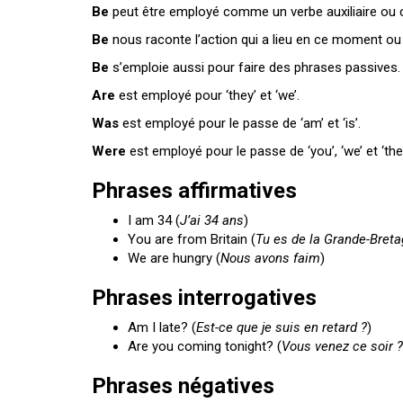
Be
peut être employé comme un verbe auxiliaire ou 
Be
nous raconte l’action qui a lieu en ce moment ou q
Be
s’emploie aussi pour faire des phrases passives.
Are
est employé pour ‘they’ et ‘we’.
Was
est employé pour le passe de ‘am’ et ‘is’.
Were
est employé pour le passe de ‘you’, ‘we’ et ‘the
Phrases affirmatives
I am 34 (
J’ai 34 ans
)
You are from Britain (
Tu es de la Grande-Bret
We are hungry (
Nous avons faim
)
Phrases interrogatives
Am I late? (
Est-ce que je suis en retard ?
)
Are you coming tonight? (
Vous venez ce soir ?
Phrases négatives