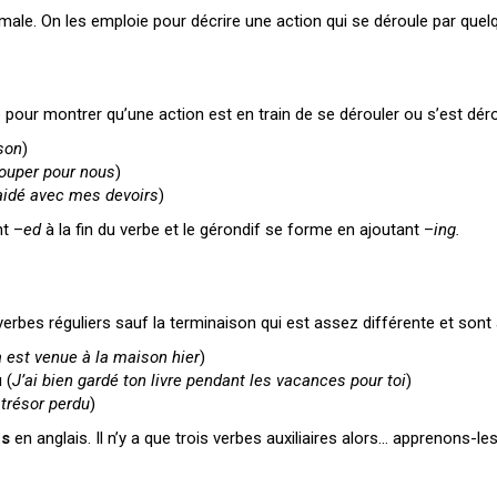
ale. On les emploie pour décrire une action qui se déroule par quelq
pour montrer qu’une action est en train de se dérouler ou s’est déro
son
)
souper pour nous
)
idé avec mes devoirs
)
nt –
ed
à
la fin du verbe et le gérondif se forme en ajoutant –
ing.
verbes réguliers sauf la terminaison qui est assez différente et sont
 est venue à la maison hier
)
 (
J’ai bien gardé ton livre pendant les vacances pour toi
)
 trésor perdu
)
es
en anglais. Il n’y a que trois verbes auxiliaires alors… apprenons-les