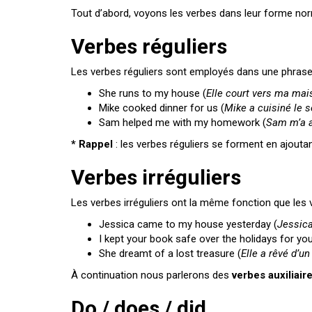
Tout d’abord, voyons les verbes dans leur forme norm
Verbes réguliers
Les verbes réguliers sont employés dans une phrase 
She runs to my house (
Elle court vers ma mai
Mike cooked dinner for us (
Mike a cuisiné le 
Sam helped me with my homework (
Sam m’a a
* Rappel
: les verbes réguliers se forment en ajouta
Verbes irréguliers
Les verbes irréguliers ont la même fonction que les 
Jessica came to my house yesterday (
Jessica
I kept your book safe over the holidays for you
She dreamt of a lost treasure (
Elle a rêvé d’un
À continuation nous parlerons des
verbes auxiliair
Do / does / did