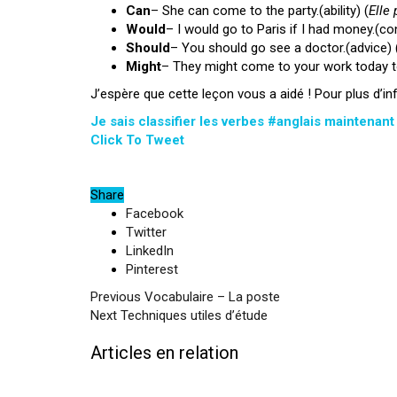
Can
– She can come to the party.(ability) (
Elle 
Would
– I would go to Paris if I had money.(con
Should
– You should go see a doctor.(advice) 
Might
– They might come to your work today to v
J’espère que cette leçon vous a aidé ! Pour plus d’i
Je sais classifier les verbes #anglais maintenan
Click To Tweet
Share
Facebook
Twitter
LinkedIn
Pinterest
Previous
Vocabulaire – La poste
Next
Techniques utiles d’étude
Articles en relation