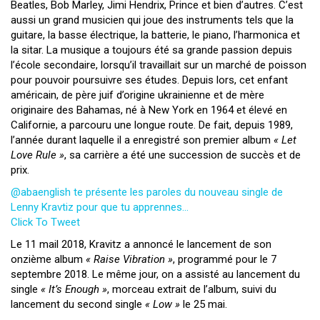
Beatles, Bob Marley, Jimi Hendrix, Prince et bien d’autres. C’est
aussi un grand musicien qui joue des instruments tels que la
guitare, la basse électrique, la batterie, le piano, l’harmonica et
la sitar. La musique a toujours été sa grande passion depuis
l’école secondaire, lorsqu’il travaillait sur un marché de poisson
pour pouvoir poursuivre ses études. Depuis lors, cet enfant
américain, de père juif d’origine ukrainienne et de mère
originaire des Bahamas, né à New York en 1964 et élevé en
Californie, a parcouru une longue route. De fait, depuis 1989,
l’année durant laquelle il a enregistré son premier album
« Let
Love Rule »
,
sa carrière a été une succession de succès et de
prix.
@abaenglish te présente les paroles du nouveau single de
Lenny Kravtiz pour que tu apprennes…
Click To Tweet
Le 11 mail 2018, Kravitz a annoncé le lancement de son
onzième album
« Raise Vibration »
, programmé pour le 7
septembre 2018. Le même jour, on a assisté au lancement du
single
« It’s Enough »
, morceau extrait de l’album, suivi du
lancement du second single
« Low »
le 25 mai.