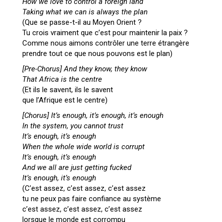
How we love to control a foreign land
Taking what we can is always the plan
(Que se passe-t-il au Moyen Orient ?
Tu crois vraiment que c’est pour maintenir la paix ?
Comme nous aimons contrôler une terre étrangère
prendre tout ce que nous pouvons est le plan)
[Pre-Chorus]
And they know, they know
That Africa is the centre
(Et ils le savent, ils le savent
que l’Afrique est le centre)
[Chorus]
It’s enough, it’s enough, it’s enough
In the system, you cannot trust
It’s enough, it’s enough
When the whole wide world is corrupt
It’s enough, it’s enough
And we all are just getting fucked
It’s enough, it’s enough
(C’est assez, c’est assez, c’est assez
tu ne peux pas faire confiance au système
c’est assez, c’est assez, c’est assez
lorsque le monde est corrompu