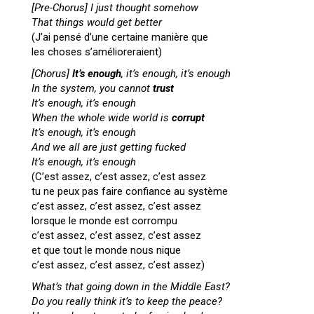
[Pre-Chorus]
I just thought somehow
That things would get better
(J’ai pensé d’une certaine manière que
les choses s’amélioreraient)
[Chorus]
It’s enough
, it’s enough, it’s enough
In the system, you cannot
trust
It’s enough, it’s enough
When the whole wide world is
corrupt
It’s enough, it’s enough
And we all are just getting fucked
It’s enough, it’s enough
(C’est assez, c’est assez, c’est assez
tu ne peux pas faire confiance au système
c’est assez, c’est assez, c’est assez
lorsque le monde est corrompu
c’est assez, c’est assez, c’est assez
et que tout le monde nous nique
c’est assez, c’est assez, c’est assez)
What’s that going down in the Middle East?
Do you really think it’s to keep the peace?