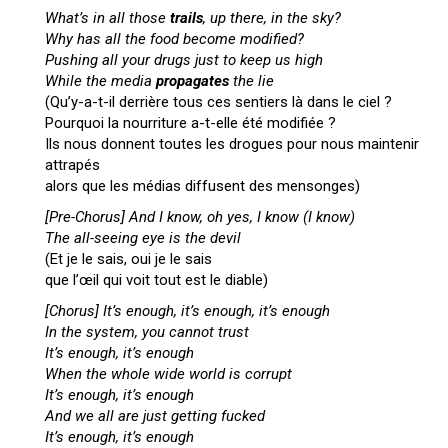
What’s in all those
trails
, up there, in the sky?
Why has all the food become modified?
Pushing all your drugs just to keep us high
While the media
propagates
the lie
(Qu’y-a-t-il derrière tous ces sentiers là dans le ciel ?
Pourquoi la nourriture a-t-elle été modifiée ?
Ils nous donnent toutes les drogues pour nous maintenir
attrapés
alors que les médias diffusent des mensonges)
[Pre-Chorus]
And I know, oh yes, I know (I know)
The all-seeing eye is the devil
(Et je le sais, oui je le sais
que l’œil qui voit tout est le diable)
[Chorus]
It’s enough, it’s enough, it’s enough
In the system, you cannot trust
It’s enough, it’s enough
When the whole wide world is corrupt
It’s enough, it’s enough
And we all are just getting fucked
It’s enough, it’s enough