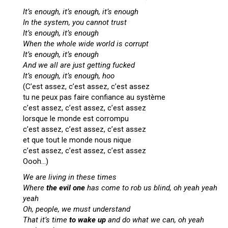
It’s enough, it’s enough, it’s enough
In the system, you cannot trust
It’s enough, it’s enough
When the whole wide world is corrupt
It’s enough, it’s enough
And we all are just getting fucked
It’s enough, it’s enough, hoo
(C’est assez, c’est assez, c’est assez
tu ne peux pas faire confiance au système
c’est assez, c’est assez, c’est assez
lorsque le monde est corrompu
c’est assez, c’est assez, c’est assez
et que tout le monde nous nique
c’est assez, c’est assez, c’est assez
Oooh…)
We are living in these times
Where
the evil one
has come to rob us blind, oh yeah yeah
yeah
Oh, people, we must understand
That it’s time
to wake up
and do what we can, oh yeah