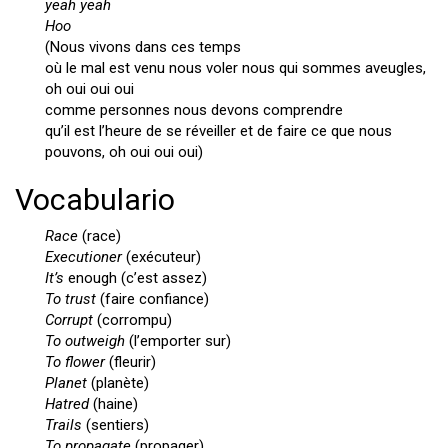
yeah yeah
Hoo
(Nous vivons dans ces temps
où le mal est venu nous voler nous qui sommes aveugles,
oh oui oui oui
comme personnes nous devons comprendre
qu’il est l’heure de se réveiller et de faire ce que nous
pouvons, oh oui oui oui)
Vocabulario
Race
(race)
Executioner
(exécuteur)
It’s
enough
(c’est assez)
To trust
(faire confiance)
Corrupt
(corrompu)
To outweigh
(l’emporter sur)
To flower
(fleurir)
Planet
(planète)
Hatred
(haine)
Trails
(sentiers)
To propagate
(propager)