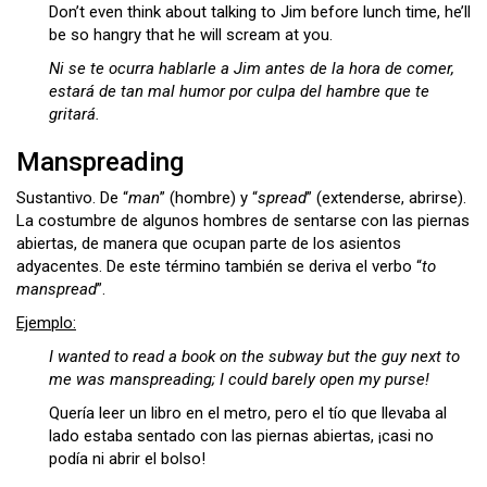
Don’t even think about talking to Jim before lunch time, he’ll
be so hangry that he will scream at you.
Ni se te ocurra hablarle a Jim antes de la hora de comer,
estará de tan mal humor por culpa del hambre que te
gritará.
Manspreading
Sustantivo. De “
man
” (hombre) y “
spread
” (extenderse, abrirse).
La costumbre de algunos hombres de sentarse con las piernas
abiertas, de manera que ocupan parte de los asientos
adyacentes. De este término también se deriva el verbo “
to
manspread
”.
Ejemplo:
I wanted to read a book on the subway but the guy next to
me was manspreading; I could barely open my purse!
Quería leer un libro en el metro, pero el tío que llevaba al
lado estaba sentado con las piernas abiertas, ¡casi no
podía ni abrir el bolso!