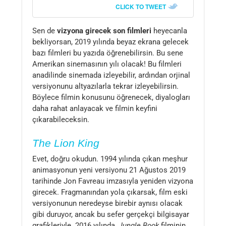
CLICK TO TWEET
Sen de
vizyona girecek son filmleri
heyecanla
bekliyorsan, 2019 yılında beyaz ekrana gelecek
bazı filmleri bu yazıda öğrenebilirsin. Bu sene
Amerikan sinemasının yılı olacak! Bu filmleri
anadilinde sinemada izleyebilir, ardından orjinal
versiyonunu altyazılarla tekrar izleyebilirsin.
Böylece filmin konusunu öğrenecek, diyalogları
daha rahat anlayacak ve filmin keyfini
çıkarabileceksin.
The Lion King
Evet, doğru okudun. 1994 yılında çıkan meşhur
animasyonun yeni versiyonu 21 Ağustos 2019
tarihinde Jon Favreau imzasıyla yeniden vizyona
girecek. Fragmanından yola çıkarsak, film eski
versiyonunun neredeyse birebir aynısı olacak
gibi duruyor, ancak bu sefer gerçekçi bilgisayar
grafikleriyle. 2016 yılında,
Jungle Book
filminin