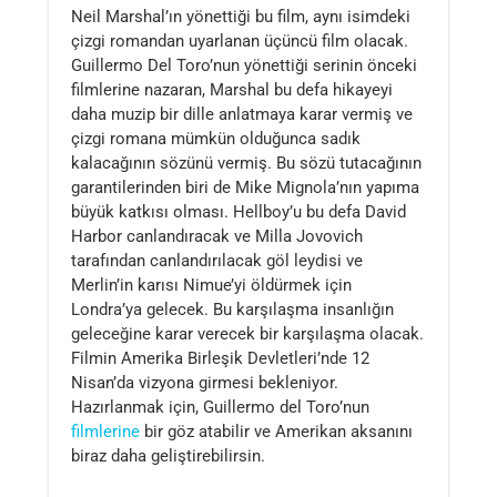
Neil Marshal’ın yönettiği bu film, aynı isimdeki
çizgi romandan uyarlanan üçüncü film olacak.
Guillermo Del Toro’nun yönettiği serinin önceki
filmlerine nazaran, Marshal bu defa hikayeyi
daha muzip bir dille anlatmaya karar vermiş ve
çizgi romana mümkün olduğunca sadık
kalacağının sözünü vermiş. Bu sözü tutacağının
garantilerinden biri de Mike Mignola’nın yapıma
büyük katkısı olması. Hellboy’u bu defa David
Harbor canlandıracak ve Milla Jovovich
tarafından canlandırılacak göl leydisi ve
Merlin’in karısı Nimue’yi öldürmek için
Londra’ya gelecek. Bu karşılaşma insanlığın
geleceğine karar verecek bir karşılaşma olacak.
Filmin Amerika Birleşik Devletleri’nde 12
Nisan’da vizyona girmesi bekleniyor.
Hazırlanmak için, Guillermo del Toro’nun
filmlerine
bir göz atabilir ve Amerikan aksanını
biraz daha geliştirebilirsin.