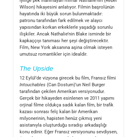
iyiliğe pek inanmayan mimar Nathalie’nin (Rebel
Wilson) hikayesini anlatıyor. Filmin başrolünün
hayatında iki büyük sorun bulunmaktadır:
patronu tarafından fark edilmek ve alaycı
yapısından korkan erkeklerle yaşadığı sorunlu
ilişkiler. Ancak Nathalie’nin Blake isminde bir
kapkaççıyı tanıması her şeyi değiştirecektir.
Film, New York aksanına aşina olmak isteyen
umutsuz romantikler için idealdir.
The Upside
12 Eylül’de vizyona girecek bu film, Fransız filmi
Intouchables
(Can Dostum)’un Neil Burger
tarafından çekilen Amerikan versiyonudur.
Gerçek bir hikayeden esinlenen ve 2011 yapımı
orjinal filme oldukça sadık kalan film, bir trafik
kazası sonrası felç kalan bir Amerikan
milyonerinin, hapisten henüz çıkmış yeni
asistanıyla oluşturduğu sıradışı arkadaşlığı
konu edinir. Eğer Fransız versiyonunu sevdiysen,