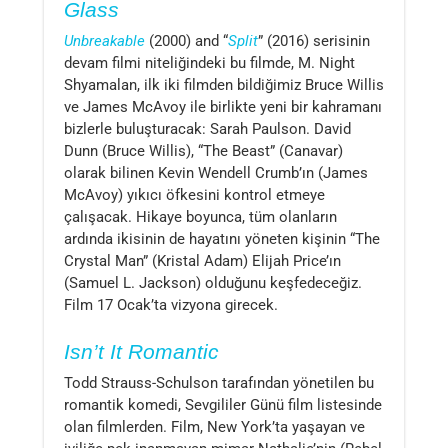
Glass
Unbreakable
(2000) and “
Split
” (2016) serisinin
devam filmi niteliğindeki bu filmde, M. Night
Shyamalan, ilk iki filmden bildiğimiz Bruce Willis
ve James McAvoy ile birlikte yeni bir kahramanı
bizlerle buluşturacak: Sarah Paulson. David
Dunn (Bruce Willis), “The Beast” (Canavar)
olarak bilinen Kevin Wendell Crumb’ın (James
McAvoy) yıkıcı öfkesini kontrol etmeye
çalışacak. Hikaye boyunca, tüm olanların
ardında ikisinin de hayatını yöneten kişinin “The
Crystal Man” (Kristal Adam) Elijah Price’ın
(Samuel L. Jackson) olduğunu keşfedeceğiz.
Film 17 Ocak’ta vizyona girecek.
Isn’t It Romantic
Todd Strauss-Schulson tarafından yönetilen bu
romantik komedi, Sevgililer Günü film listesinde
olan filmlerden. Film, New York’ta yaşayan ve