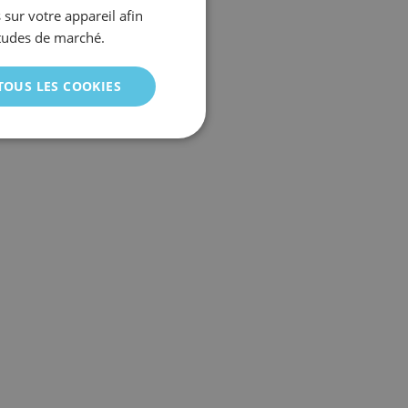
 sur votre appareil afin
SPANISH
 études de marché.
ENGLISH
GERMAN
TOUS LES COOKIES
ITALIAN
PORTUGUESE
FRENCH
CHINESE (SIMPLIFIED)
TURKISH
RUSSIAN