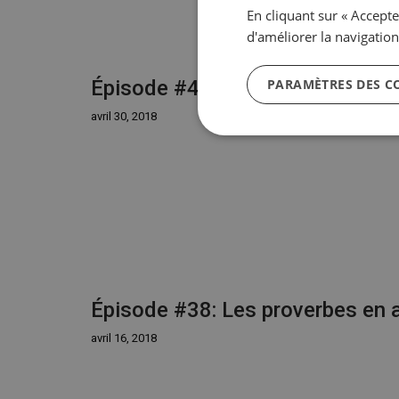
En cliquant sur « Accepte
d'améliorer la navigation 
Épisode #40: Le futur parfait pr
PARAMÈTRES DES C
avril 30, 2018
Épisode #38: Les proverbes en a
avril 16, 2018