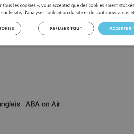
r tous les cookies », vous acceptez que des cookies soient stockés
sur le site, d'analyser l'utilisation du site et de contribuer à nos
ogressif | ABA on Air
OOKIES
REFUSER TOUT
ACCEPTER 
nglais | ABA on Air