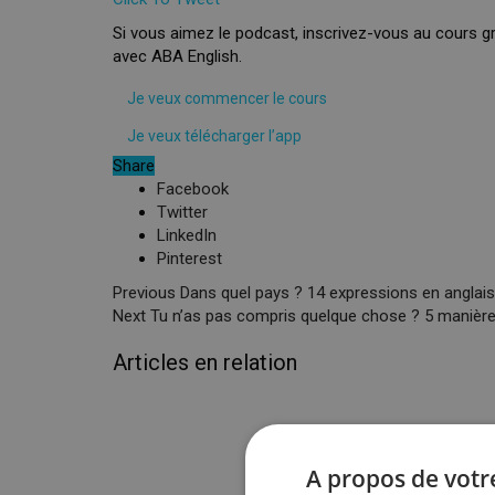
Si vous aimez le podcast, inscrivez-vous au cours g
avec ABA English.
Je veux commencer le cours
Je veux télécharger l’app
Share
Facebook
Twitter
LinkedIn
Pinterest
Previous
Dans quel pays ? 14 expressions en anglai
Next
Tu n’as pas compris quelque chose ? 5 manière
Articles en relation
A propos de votre