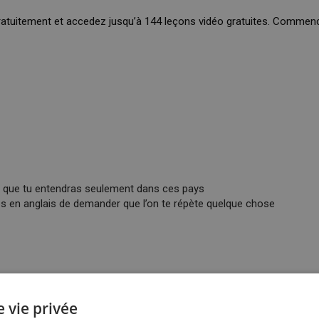
ratuitement et accedez jusqu’à 144 leçons vidéo gratuites. Commenc
s que tu entendras seulement dans ces pays
s en anglais de demander que l’on te répète quelque chose
 vie privée