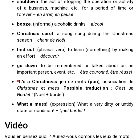
shutdown
: the act of stopping the operation or activity
of a business, machine, etc., for a period of time or
forever –
en arrêt, en pause
booze
: (informal) alcoholic drinks –
alcool
Christmas carol
: a song sung during the Christmas
season –
chant de Noël
find out
: (phrasal verb) to learn (something) by making
an effort –
découvrir
go down
: to be remembered or talked about as an
important person, event, etc. –
être couronné, être réussi
*
It’s a Christmess
: jeu de mots (
pun
), association de
Christmas
et
mess
.
Possible traduction
:
C’est un
Nordël !
(Noël + bordel).
What a mess!
: (expression) What a very dirty or untidy
state or condition! –
Quel bordel !
Vidéo
Vous en pensez quoi ? Auriez-vous compris les jeux de mots