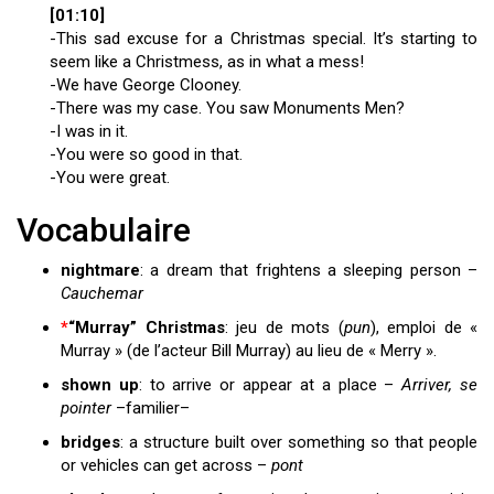
[01:10]
-This sad excuse for a Christmas special. It’s starting to
seem like a Christmess, as in what a mess!
-We have George Clooney.
-There was my case. You saw Monuments Men?
-I was in it.
-You were so good in that.
-You were great.
Vocabulaire
nightmare
: a dream that frightens a sleeping person –
Cauchemar
*
“Murray” Christmas
: jeu de mots (
pun
), emploi de «
Murray » (de l’acteur Bill Murray) au lieu de « Merry ».
shown up
: to arrive or appear at a place –
Arriver, se
pointer
–familier–
bridges
: a structure built over something so that people
or vehicles can get across –
pont