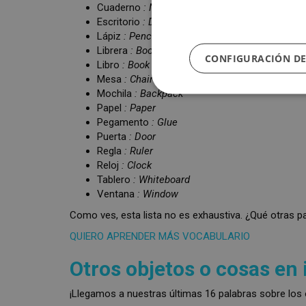
Cuaderno
: Notebook
Escritorio
: Desk
Lápiz
:
Pencil
Librera
: Bookcase
CONFIGURACIÓN DE
Libro
:
Book
Mesa
:
Chair
Mochila
: Backpack
Papel
:
Paper
Pegamento
: Glue
Puerta
: Door
Regla
:
Ruler
Reloj
:
Clock
Tablero
: Whiteboard
Ventana
: Window
Como ves, esta lista no es exhaustiva. ¿Qué otras p
QUIERO APRENDER MÁS VOCABULARIO
Otros objetos o cosas en 
¡Llegamos a nuestras últimas 16 palabras sobre los o