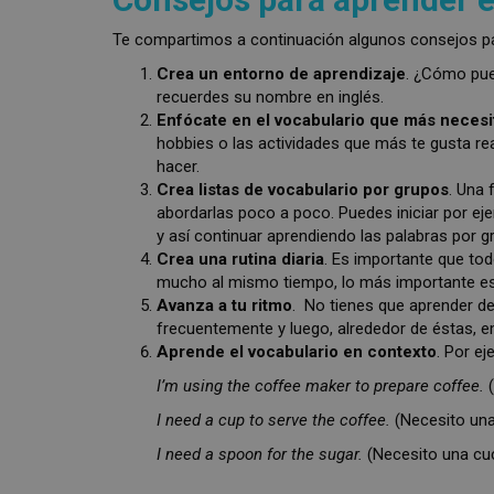
Te compartimos a continuación algunos consejos par
Crea un entorno de aprendizaje
. ¿Cómo pue
recuerdes su nombre en inglés.
Enfócate en el vocabulario que más necesi
hobbies o las actividades que más te gusta real
hacer.
Crea listas de vocabulario por grupos
. Una 
abordarlas poco a poco. Puedes iniciar por eje
y así continuar aprendiendo las palabras por g
Crea una rutina diaria
. Es importante que to
mucho al mismo tiempo, lo más importante es 
Avanza a tu ritmo
. No tienes que aprender de
frecuentemente y luego, alrededor de éstas, 
Aprende el vocabulario en contexto
. Por e
I’m using the coffee maker to prepare coffee.
I need a cup to serve the coffee.
(Necesito una 
I need a spoon for the sugar.
(Necesito una cuc