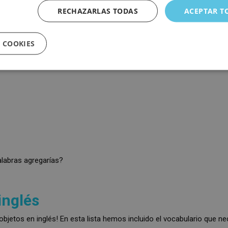
RECHAZARLAS TODAS
ACEPTAR T
 COOKIES
alabras agregarías?
inglés
bjetos en inglés! En esta lista hemos incluido el vocabulario que ne