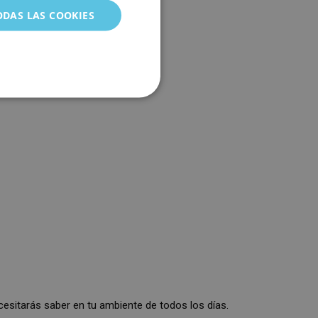
GERMAN
ODAS LAS COOKIES
ITALIAN
PORTUGUESE
FRENCH
CHINESE (SIMPLIFIED)
TURKISH
RUSSIAN
cesitarás saber en tu ambiente de todos los días.