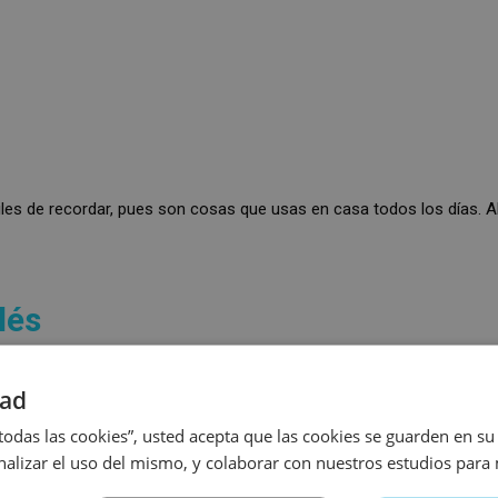
ciles de recordar, pues son cosas que usas en casa todos los días.
lés
onocer el vocabulario sobre los objetos de la clase en inglés nunca 
dad
necesitarás referirte a muchos objetos, una lista que quizás se vea 
ue nos parecen más útiles.
 todas las cookies”, usted acepta que las cookies se guarden en su
analizar el uso del mismo, y colaborar con nuestros estudios para