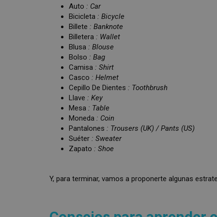
Auto
: Car
Bicicleta
: Bicycle
Billete
: Banknote
Billetera
: Wallet
Blusa
:
Blouse
Bolso
:
Bag
Camisa
: Shirt
Casco
: Helmet
Cepillo De Dientes
: Toothbrush
Llave
:
Key
Mesa
:
Table
Moneda
: Coin
Pantalones
: Trousers (UK) / Pants (US)
Suéter
: Sweater
Zapato
: Shoe
Y, para terminar, vamos a proponerte algunas estrate
Consejos para aprender el