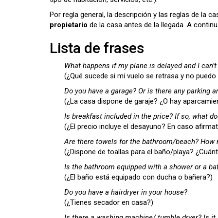
Por regla general, la descripción y las reglas de la 
propietario
de la casa antes de la llegada. A conti
Lista de frases
What happens if my plane is delayed and I can’t
(¿Qué sucede si mi vuelo se retrasa y no puedo r
Do you have a garage? Or is there any parking a
(¿La casa dispone de garaje? ¿O hay aparcamie
Is breakfast included in the price? If so, what do
(¿El precio incluye el desayuno? En caso afirmat
Are there towels for the bathroom/beach? How
(¿Dispone de toallas para el baño/playa? ¿Cuán
Is the bathroom equipped with a shower or a ba
(¿El baño está equipado con ducha o bañera?)
Do you have a hairdryer in your house?
(¿Tienes secador en casa?)
Is there a washing machine/ tumble dryer? Is it 