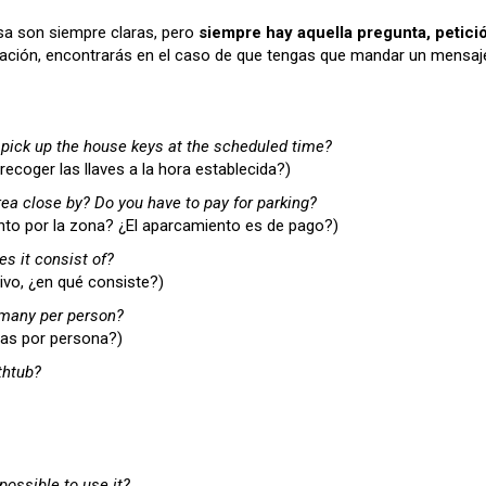
casa son siempre claras, pero
siempre hay aquella pregunta, petic
nuación, encontrarás en el caso de que tengas que mandar un mensaj
 pick up the house keys at the scheduled time?
ecoger las llaves a la hora establecida?)
rea close by? Do you have to pay for parking?
nto por la zona? ¿El aparcamiento es de pago?)
es it consist of?
ivo, ¿en qué consiste?)
 many per person?
tas por persona?)
thtub?
possible to use it?