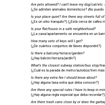
Are pets allowed? I can’t leave my dog/cat/etc. 
(¿Se admiten animales domésticos? ¡No puedo de
Is your place quiet? Are there any streets full of
(¿Es un sitio tranquilo?) (¿Está cerca de calles
Is your flat/house in a safe neighborhood?
(¿La casa/apartamento se encuentra en un barr
How many sets of keys will I get?
(¿De cuántos conjuntos de llaves dispondré?)
Is there a balcony/terrace/garden?
(¿Hay balcón/terraza/jardín?)
What’s the closest subway station/bus stop/trai
(¿Cuál es la parada de metro/autobús/tren más
Is there any extra fee I should know about?
(¿Hay alguna tasa extra que deba conocer?)
Are there any special rules I have to keep in mi
(¿Hay alguna regla especial que deba recordar?)
Are there trash cans close by or does the garba