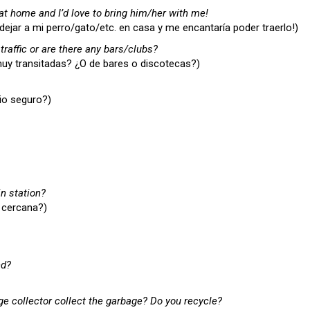
at home and I’d love to bring him/her with me!
jar a mi perro/gato/etc. en casa y me encantaría poder traerlo!)
 traffic or are there any bars/clubs?
 muy transitadas? ¿O de bares o discotecas?)
io seguro?)
n station
?
 cercana?)
nd?
ge collector collect the garbage? Do you recycle?