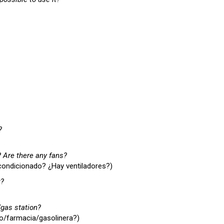
?
 Are there any fans?
condicionado? ¿Hay ventiladores?)
t?
gas station?
o/farmacia/gasolinera?)