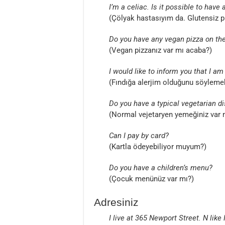
I’m a celiac. Is it possible to have 
(Çölyak hastasıyım da. Glutensi
Do you have any vegan pizza on t
(Vegan pizzanız var mı acaba?)
I would like to inform you that I am
(Fındığa alerjim olduğunu söylemek
Do you have a typical vegetarian d
(Normal vejetaryen yemeğiniz var 
Can I pay by card?
(Kartla ödeyebiliyor muyum?)
Do you hav
e a c
hildren’s menu?
(Çocuk menünüz var mı?)
Adresiniz
I live at 365 Newport Street. N like 