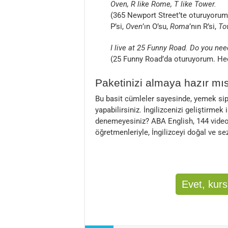
Oven, R like Rome, T like Tower.
(365 Newport Street’te oturuyoru
P’si,
Oven
’ın O’su,
Roma
’nın R’si,
To
I live at 25 Funny Road. Do you nee
(25 Funny Road’da oturuyorum. He
Paketinizi almaya hazır mı
Bu basit cümleler sayesinde, yemek sipar
yapabilirsiniz. İngilizcenizi geliştirmek
denemeyesiniz? ABA English, 144 video d
öğretmenleriyle, İngilizceyi doğal ve se
Evet, kur