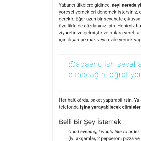
Yabancı ülkelere gidince,
neyi nerede 
yöresel yemekleri denemek istersiniz, d
gerekir. Eğer uzun bir seyahate çıktıysa
özellikle de cüzdanınız için. Hepimiz har
ziyaretinize gelmiştir ve onlara yerel 
için dışarı çıkmak veya evde yemek ya
@abaenglish seyaha
alınacağını öğretiyor
Her halükârda, paket yaptırabilirsin. Ya 
telefonda
işine yarayabilecek cümlele
Belli Bir Şey İstemek
Good evening, I would like to order
(İyi akşamlar, 2 pepperoni pizza ve 