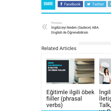
Share
Facebook
Twitter
Previous
İngilizceyi Neden (Sadece) ABA
English ile Öğrenebilirsin
Related Articles
Eğitimle ilgili öbek
İngi
fiiller (phrasal
İleti
verbs)
Talk