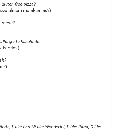
a gluten-free pizza?
z pizza almam mümkün mü?)
he menu?
 allergic to hazelnuts.
 isterim.)
ish?
mı?)
North, E like End, W like Wonderful, P like Paris, O like