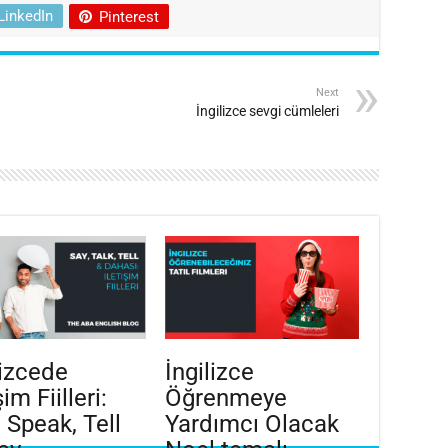
LinkedIn
Pinterest
Next
İngilizce sevgi cümleleri
lizcede
İngilizce
şim Fiilleri:
Öğrenmeye
, Speak, Tell
Yardımcı Olacak