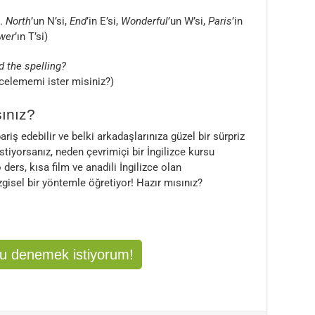
m.
North
’un N’si,
End
’in E’si,
Wonderful
’un W’si,
Paris
’in
wer
’ın T’si)
d the spelling?
celememi ister misiniz?)
sınız?
iş edebilir ve belki arkadaşlarınıza güzel bir sürpriz
 istiyorsanız, neden çevrimiçi bir İngilizce kursu
ers, kısa film ve anadili İngilizce olan
zgisel bir yöntemle öğretiyor! Hazır mısınız?
su denemek istiyorum!