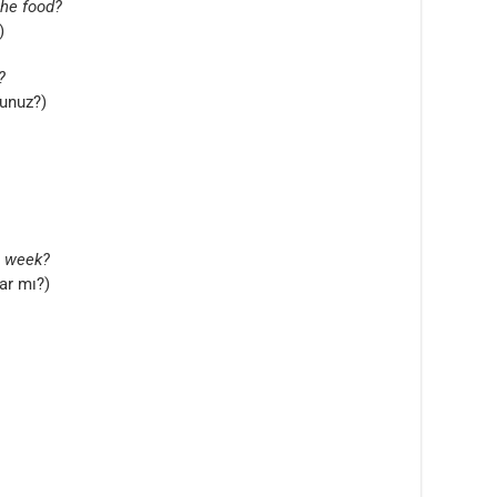
the food?
)
?
sunuz?)
s week?
ar mı?)