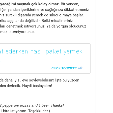
yiyeceğimi seçmek çok kolay olmaz.
Bir yandan,
iğer yandan içeriklerine ve sağlığınıza dikkat etmeniz
nız sürekli dışarıda yemek de sıkıcı olmaya başlar,
ika aşçılar da değilizdir. Belki misafirleriniz
tatları denetmek istiyorsunuz. Ya da yorgun olduğunuz
pmak istemiyorsunuz.
t ederken nasıl paket yemek
.
CLICK TO TWEET
da daha iyisi, eve söyleyebilirsin! İşte bu yüzden
rden
derledik. Haydi başlayalım!
 2 pepperoni pizzas and 1 beer. Thanks!
1 bira istiyorum. Teşekkürler.)