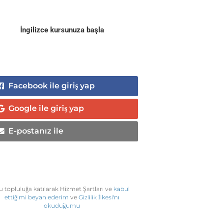
İngilizce kursunuza başla
Facebook ile giriş yap
Google ile giriş yap
E-postanız ile
u topluluğa katılarak Hizmet Şartları ve
kabul
ettiğimi beyan ederim
ve
Gizlilik İlkesi'nı
okuduğumu