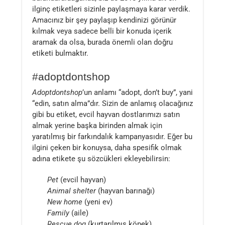
ilginç etiketleri sizinle paylaşmaya karar verdik.
Amacınız bir şey paylaşıp kendinizi görünür
kılmak veya sadece belli bir konuda içerik
aramak da olsa, burada önemli olan doğru
etiketi bulmaktır.
#adoptdontshop
Adoptdontshop
’un anlamı “adopt, don’t buy”, yani
“edin, satın alma”dır. Sizin de anlamış olacağınız
gibi bu etiket, evcil hayvan dostlarımızı satın
almak yerine başka birinden almak için
yaratılmış bir farkındalık kampanyasıdır. Eğer bu
ilgini çeken bir konuysa, daha spesifik olmak
adına etikete şu sözcükleri ekleyebilirsin:
Pet
(evcil hayvan)
Animal shelter
(hayvan barınağı)
New home
(yeni ev)
Family
(aile)
Rescue dog
(kurtarılmış köpek)