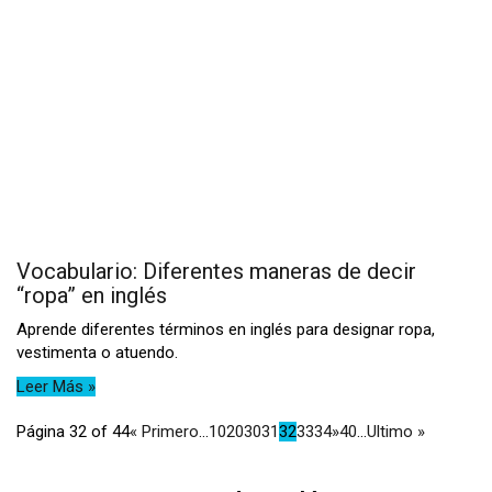
Vocabulario: Diferentes maneras de decir
“ropa” en inglés
Aprende diferentes términos en inglés para designar ropa,
vestimenta o atuendo.
Leer Más »
Página 32 of 44
« Primero
...
10
20
30
31
32
33
34
»
40
...
Ultimo »